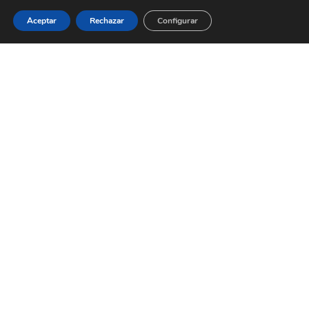
Aceptar
Rechazar
Configurar
Aqua Space Kitchen
Modern, Top sellers