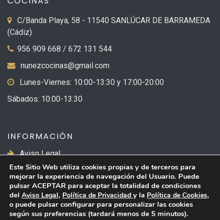
COCINAS
C/Banda Playa, 58 - 11540 SANLÚCAR DE BARRAMEDA
(Cádiz)
956 909 668 / 672 131 544
nunezcocinas@gmail.com
Lunes-Viernes: 10:00-13:30 y 17:00-20:00
Sábados: 10:00-13:30
INFORMACIÓN
Aviso Legal
Este Sitio Web utiliza cookies propias y de terceros para
Política de Privacidad
mejorar la experiencia de navegación del Usuario. Puede
pulsar ACEPTAR para aceptar la totalidad de condiciones
Política de Cookies
del
,
y la
,
Aviso Legal
Política de Privacidad
Política de Cookies
o puede pulsar
configurar
para personalizar las cookies
según sus preferencias (tardará menos de 5 minutos).