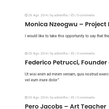
29. Ago. 2014
/ by
adminfhs
/
/
0 comments
Monica Nzeogwu – Project
I would like to take this opportunity to say that t
29. Ago. 2014
/ by
adminfhs
/
/
0 comments
Federico Petrucci, Founde
Ut wisi enim ad minim veniam, quis nostrud exerci 
vel eum iriure dolor.”
29. Ago. 2014
/ by
adminfhs
/
/
0 comments
Pero Jacobs – Art Teacher