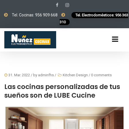
Tel. Cocinas: 956 909 668
Tel. Electrodomésticos: 956 363
310
31. Mar. 2022
/ by
adminfhs
/
Kitchen Design
/
0 comments
Las cocinas personalizadas de tus
sueños son de LUBE Cucine